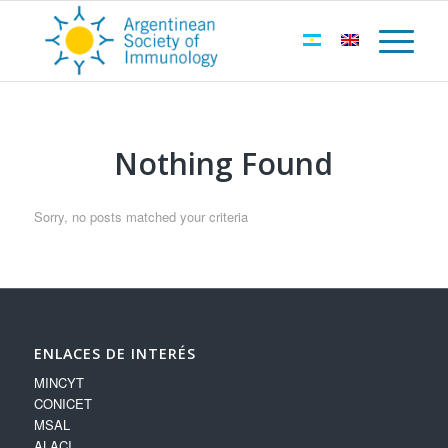
Nothing Found
Sorry, no posts matched your criteria
ENLACES DE INTERÉS
MINCYT
CONICET
MSAL
ALACI