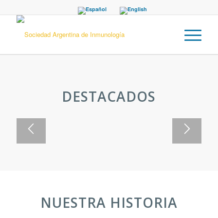
1
2
3
SOCIEDAD ARGENTINA DE
INMUNOLOGÍA
La Sociedad Argentina de Inmunología es
DESTACADOS
una sociedad científica sin fines de lucro
NUESTRA HISTORIA