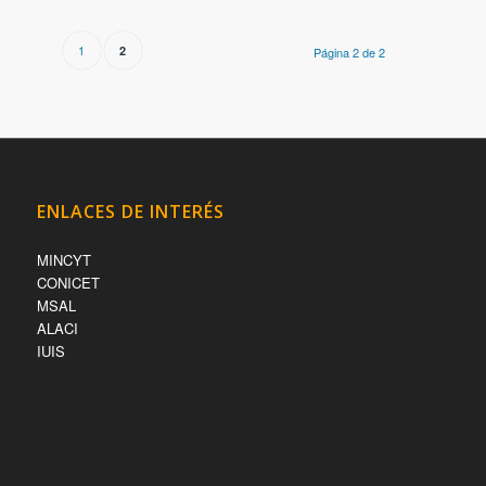
1
2
Página 2 de 2
ENLACES DE INTERÉS
MINCYT
CONICET
MSAL
ALACI
IUIS