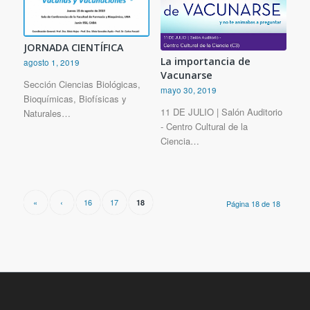
JORNADA CIENTÍFICA
La importancia de
agosto 1, 2019
Vacunarse
Sección Ciencias Biológicas,
mayo 30, 2019
Bioquímicas, Biofísicas y
11 DE JULIO | Salón Auditorio
Naturales…
- Centro Cultural de la
Ciencia…
«
‹
16
17
18
Página 18 de 18