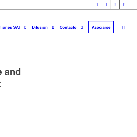
niones SAI
Difusión
Contacto
Asociarse
e and
t