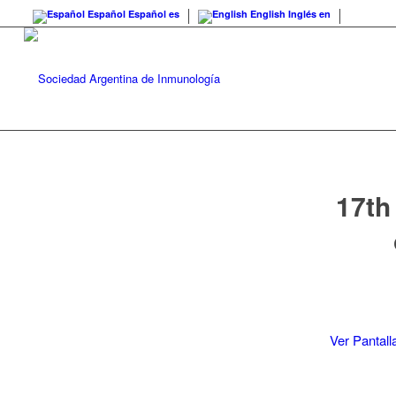
Español
Español
es
English
Inglés
en
17th
Ver Pantal
Saltar
al