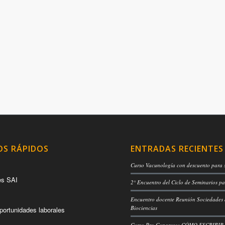
OS RÁPIDOS
ENTRADAS RECIENTES
Curso Vacunología con descuento para 
es SAI
2° Encuentro del Ciclo de Seminarios pa
Encuentro docente Reunión Sociedades
Biociencias
portunidades laborales
Curso Pre-Congreso: CÓMO ESCRIBIR