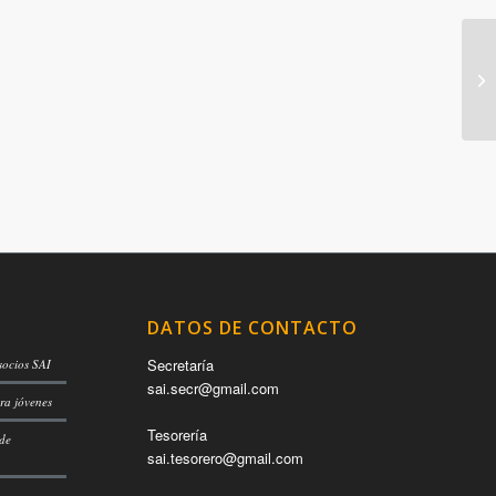
DATOS DE CONTACTO
Secretaría
socios SAI
sai.secr@gmail.com
ra jóvenes
Tesorería
 de
sai.tesorero@gmail.com