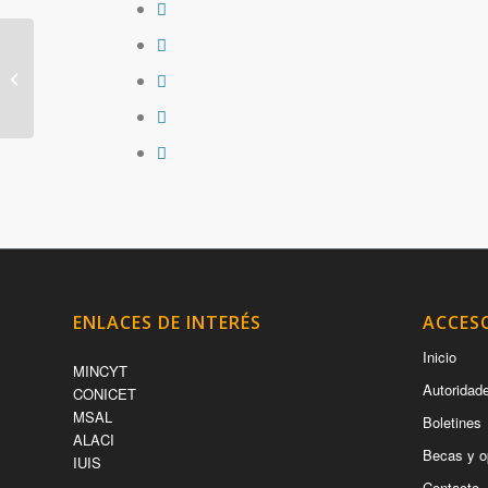
Miembros de la
Sociedad Argentina de
Inmunología colaboran
con la Defensoría...
ENLACES DE INTERÉS
ACCES
Inicio
MINCYT
Autoridad
CONICET
MSAL
Boletines
ALACI
Becas y o
IUIS
Contacto