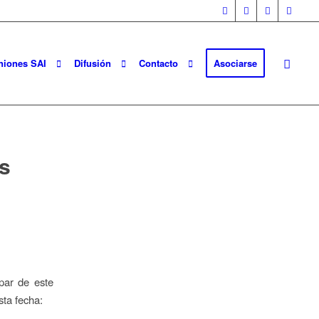
niones SAI
Difusión
Contacto
Asociarse
es
ipar de este
sta fecha: