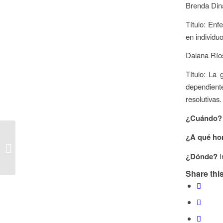
Brenda Din
Título: Enf
en individu
Daiana Río
Título: La
dependient
resolutivas.
¿Cuándo?
Voces de la
¿A qué ho
Inmunología Argentina
– Día del Investigador
¿Dónde?
I
Científic...
Share this