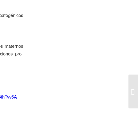
opatogénicos
os maternos
ciones pro-
DBthTvv6A