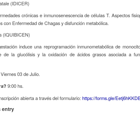
atale (IDICER)
ermedades crónicas e inmunosenescencia de células T. Aspectos fisi
os con Enfermedad de Chagas y disfunción metabólica.
s (IQUIBICEN)
 gestación induce una reprogramación inmunometabólica de monocit
e de la glucólisis y la oxidación de ácidos grasos asociada a fun
Viernes 03 de Julio.
ra?
9:00 hs.
nscripción abierta a través del formulario:
https://forms.gle/Eetj6hKK
 entry