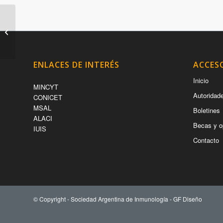
Curso de PostGrado.
INFLAMACIÓN
ENLACES DE INTERÉS
ACCES
Inicio
MINCYT
Autoridad
CONICET
MSAL
Boletines
ALACI
Becas y o
IUIS
Contacto
© Copyright - Sociedad Argentina de Inmunología -
GF Diseño