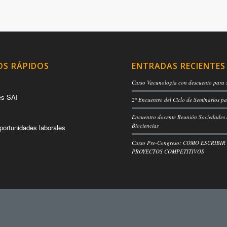
OS RÁPIDOS
ENTRADAS RECIENTES
Curso Vacunología con descuento para 
es SAI
2° Encuentro del Ciclo de Seminarios pa
Encuentro docente Reunión Sociedades
Biociencias
portunidades laborales
Curso Pre-Congreso: CÓMO ESCRIBIR
PROYECTOS COMPETITIVOS