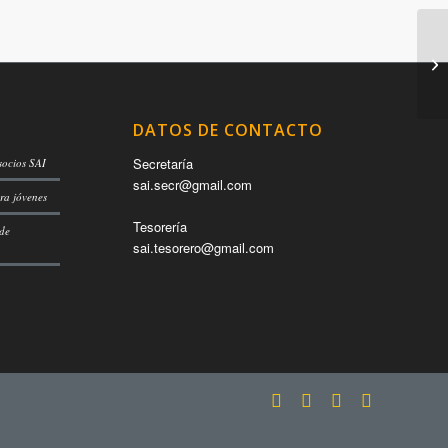
DATOS DE CONTACTO
Secretaría
socios SAI
sai.secr@gmail.com
ra jóvenes
Tesorería
 de
sai.tesorero@gmail.com