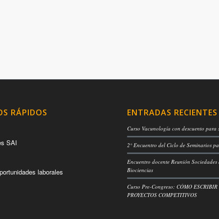
OS RÁPIDOS
ENTRADAS RECIENTES
Curso Vacunología con descuento para 
es SAI
2° Encuentro del Ciclo de Seminarios pa
Encuentro docente Reunión Sociedades
Biociencias
portunidades laborales
Curso Pre-Congreso: CÓMO ESCRIBIR
PROYECTOS COMPETITIVOS