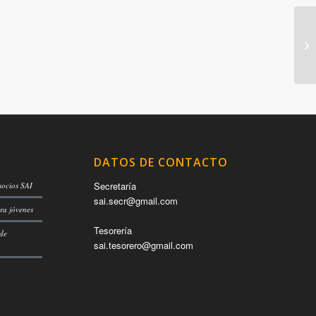
DATOS DE CONTACTO
Secretaría
socios SAI
sai.secr@gmail.com
ra jóvenes
Tesorería
 de
sai.tesorero@gmail.com