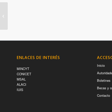
Vacunas: la ciencia
responde
ENLACES DE INTERÉS
ACCES
Inicio
MINCYT
Autoridad
CONICET
MSAL
Boletines
ALACI
Becas y o
IUIS
Contacto