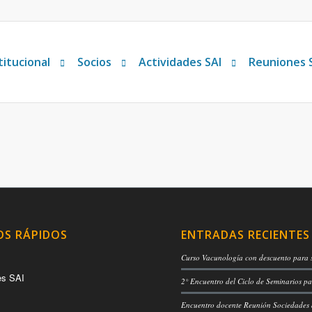
titucional
Socios
Actividades SAI
Reuniones 
OS RÁPIDOS
ENTRADAS RECIENTES
Curso Vacunología con descuento para 
es SAI
2° Encuentro del Ciclo de Seminarios pa
Encuentro docente Reunión Sociedades