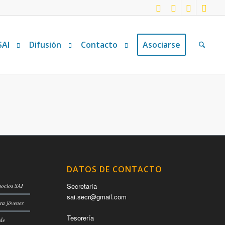
SAI
Difusión
Contacto
Asociarse
DATOS DE CONTACTO
Secretaría
socios SAI
sai.secr@gmail.com
ra jóvenes
Tesorería
 de