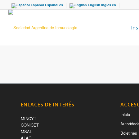
Español
Español
es
English
Inglés
en
Ins
ENLACES DE INTERÉS
ACCES
Inicio
MINCYT
Autoridad
CONICET
MSAL
Boletines
ALACI