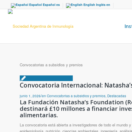
Español
Español
es
English
Inglés
en
Ins
Convocatorias a subsidios y premios
Convocatoria Internacional: Natasha’s
/
junio 1, 2026
en
Convocatorias a subsidios y premios
,
Destacadas
La Fundación Natasha’s Foundation (R
destinará
£10 millones
a financiar inv
alimentarias
.
La convocatoria está abierta a investigadores de todo el mundo y 
epidemiología, nutrición, ciencias ambientales, ingeniería, análisis 