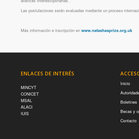
alianzas interdisciplinarias.
Las postulaciones serán evaluadas mediante un proceso internacio
Más información e inscripción en
www.natashasprize.org.uk
ENLACES DE INTERÉS
ACCES
Inicio
MINCYT
Autoridad
CONICET
MSAL
Boletines
ALACI
Becas y o
IUIS
Contacto