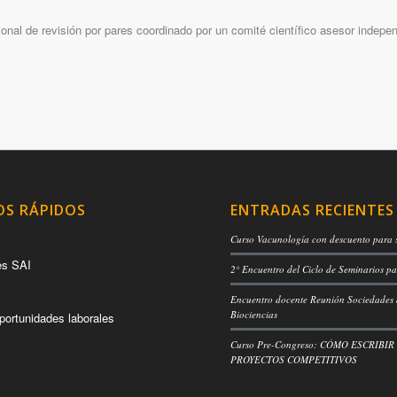
nal de revisión por pares coordinado por un comité científico asesor indepen
OS RÁPIDOS
ENTRADAS RECIENTES
Curso Vacunología con descuento para 
es SAI
2° Encuentro del Ciclo de Seminarios pa
Encuentro docente Reunión Sociedades
Biociencias
portunidades laborales
Curso Pre-Congreso: CÓMO ESCRIBIR
PROYECTOS COMPETITIVOS