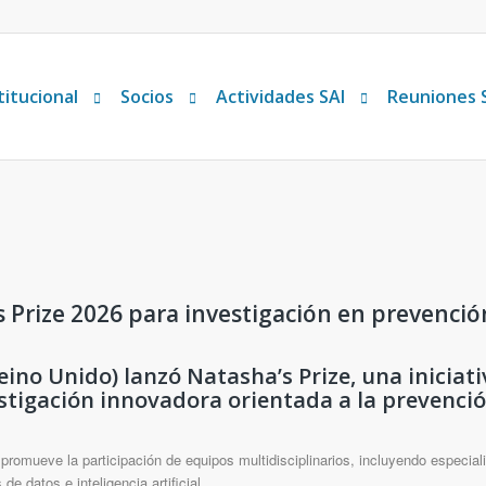
titucional
Socios
Actividades SAI
Reuniones 
 Prize 2026 para investigación en prevenció
eino Unido) lanzó
Natasha’s Prize
, una iniciat
estigación innovadora orientada a la
prevenció
promueve la participación de equipos multidisciplinarios, incluyendo especiali
de datos e inteligencia artificial.