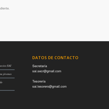
diente.
DATOS DE CONTACTO
Secretaría
socios SAI
sai.secr@gmail.com
ra jóvenes
Tesorería
 de
sai.tesorero@gmail.com