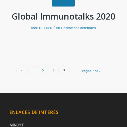
Global Immunotalks 2020
/
abril 18, 2020
en
Descatados anteriores
«
‹
5
6
7
Página 7 de 7
ENLACES DE INTERÉS
MINCYT