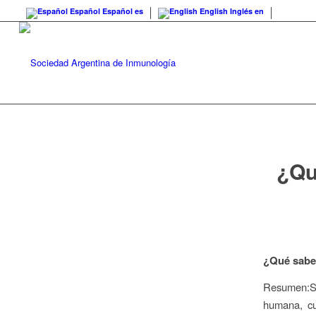
Español
Español
es
English
Inglés
en
¿Qu
¿Qué sabe
Resumen:SA
humana, cu