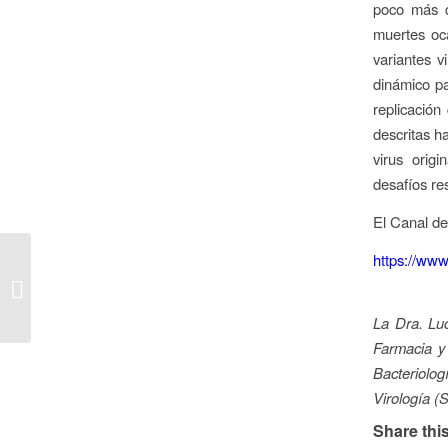
poco más d
muertes oc
variantes 
dinámico pa
replicación
descritas h
virus orig
desafíos re
El Canal de
https://w
Inmunocuentos 2 – El
reino de los seres
diminutos
La Dra. Luc
Farmacia y
Bacteriolog
Virología (
Share this