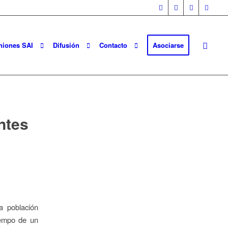
niones SAI
Difusión
Contacto
Asociarse
ntes
a población
iempo de un