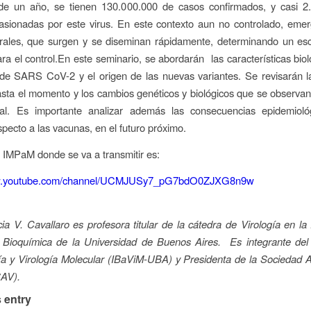
e un año, se tienen 130.000.000 de casos confirmados, y casi 2
asionadas por este virus. En este contexto aun no controlado, eme
virales, que surgen y se diseminan rápidamente, determinando un es
ra el control.En este seminario, se abordarán las características biol
 de SARS CoV-2 y el origen de las nuevas variantes. Se revisarán l
asta el momento y los cambios genéticos y biológicos que se observan
inal. Es importante analizar además las consecuencias epidemioló
specto a las vacunas, en el futuro próximo.
 IMPaM donde se va a transmitir es:
ww.youtube.com/channel/UCMJUSy7_pG7bdO0ZJXG8n9w
ia V. Cavallaro es profesora titular de la cátedra de Virología en la
 Bioquímica de la Universidad de Buenos Aires. Es integrante del I
ía y Virología Molecular (IBaViM-UBA) y Presidenta de la Sociedad 
SAV).
 entry