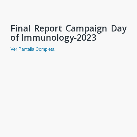
Final Report Campaign Day
of Immunology-2023
Ver Pantalla Completa
Saltar
al
contenido
del
PDF