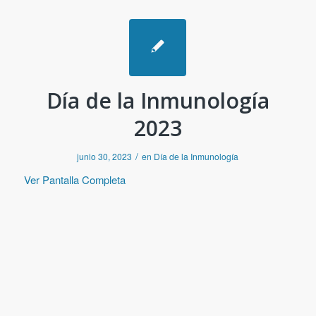
Día de la Inmunología
2023
/
junio 30, 2023
en
Día de la Inmunología
Ver Pantalla Completa
Saltar
al
contenido
del
PDF